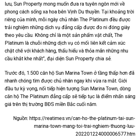
lưu, Sun Property mong muốn đưa ra tuyên ngôn mới về
phong cách sống xa hoa bên Vịnh Du thuyền. Tại khoảng trời
riêng của mình, mỗi ngày chủ nhân The Platinum đều được
trải nghiệm những dịch vụ đẳng cấp được đo ni đóng giày
theo yêu cầu. Không chỉ là một sản phẩm vật chất, The
Platinum là chuỗi những dịch vụ có mối liên kết cảm xúc
chặt chẽ với khách hàng, thấu hiểu và thỏa mãn những nhu
cầu khắt khe nhất”, đại diện Sun Property chia sẻ.
Trước đó, 1.500 căn hộ Sun Marina Town ở tầng thấp hơn đã
nhanh chóng tìm được chủ nhân ngay khi vừa ra mắt. Giới
đầu tư kỳ vọng, nối tiếp hiện tượng Sun Marina Town, dòng
căn hộ The Platinum đẳng cấp sẽ tiếp tục là điểm nhấn sáng
giá trên thị trường BĐS miền Bắc cuối năm.
Nguồn: https://reatimes.vn/can-ho-the-platinum-tai-sun-
marina-town-mang-toi-trai-nghiem-thuong-luu-
202201224000006577.htm