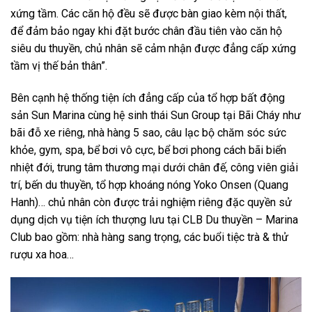
xứng tầm. Các căn hộ đều sẽ được bàn giao kèm nội thất,
để đảm bảo ngay khi đặt bước chân đầu tiên vào căn hộ
siêu du thuyền, chủ nhân sẽ cảm nhận được đẳng cấp xứng
tầm vị thế bản thân”.
Bên cạnh hệ thống tiện ích đẳng cấp của tổ hợp bất động
sản Sun Marina cùng hệ sinh thái Sun Group tại Bãi Cháy như
bãi đỗ xe riêng, nhà hàng 5 sao, câu lạc bộ chăm sóc sức
khỏe, gym, spa, bể bơi vô cực, bể bơi phong cách bãi biển
nhiệt đới, trung tâm thương mại dưới chân đế, công viên giải
trí, bến du thuyền, tổ hợp khoáng nóng Yoko Onsen (Quang
Hanh)… chủ nhân còn được trải nghiệm riêng đặc quyền sử
dụng dịch vụ tiện ích thượng lưu tại CLB Du thuyền – Marina
Club bao gồm: nhà hàng sang trọng, các buổi tiệc trà & thử
rượu xa hoa…