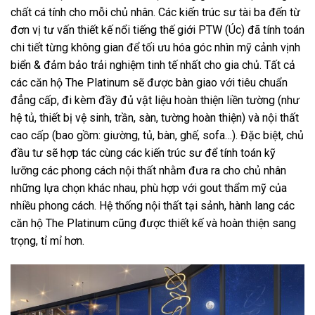
chất cá tính cho mỗi chủ nhân. Các kiến trúc sư tài ba đến từ
đơn vị tư vấn thiết kế nổi tiếng thế giới PTW (Úc) đã tính toán
chi tiết từng không gian để tối ưu hóa góc nhìn mỹ cảnh vịnh
biển & đảm bảo trải nghiệm tinh tế nhất cho gia chủ. Tất cả
các căn hộ The Platinum sẽ được bàn giao với tiêu chuẩn
đẳng cấp, đi kèm đầy đủ vật liệu hoàn thiện liền tường (như
hệ tủ, thiết bị vệ sinh, trần, sàn, tường hoàn thiện) và nội thất
cao cấp (bao gồm: giường, tủ, bàn, ghế, sofa…). Đặc biệt, chủ
đầu tư sẽ hợp tác cùng các kiến trúc sư để tính toán kỹ
lưỡng các phong cách nội thất nhằm đưa ra cho chủ nhân
những lựa chọn khác nhau, phù hợp với gout thẩm mỹ của
nhiều phong cách. Hệ thống nội thất tại sảnh, hành lang các
căn hộ The Platinum cũng được thiết kế và hoàn thiện sang
trọng, tỉ mỉ hơn.