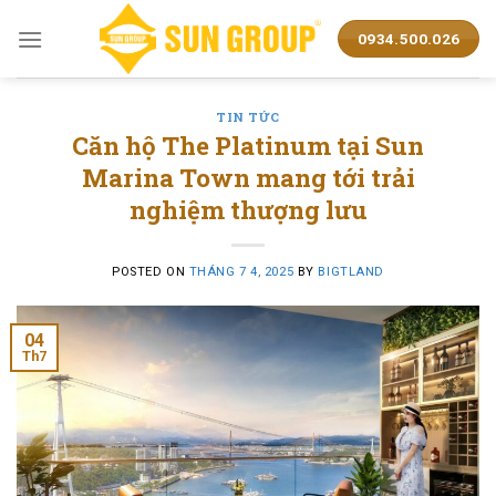
Skip
to
0934.500.026
content
TIN TỨC
Căn hộ The Platinum tại Sun
Marina Town mang tới trải
nghiệm thượng lưu
POSTED ON
THÁNG 7 4, 2025
BY
BIGTLAND
04
Th7